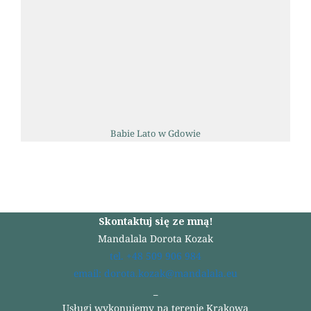
Babie Lato w Gdowie
Skontaktuj się ze mną!
Mandalala Dorota Kozak
tel. +48 509 906 984
email: dorota.kozak@mandalala.eu
_
Usługi wykonujemy na terenie Krakowa