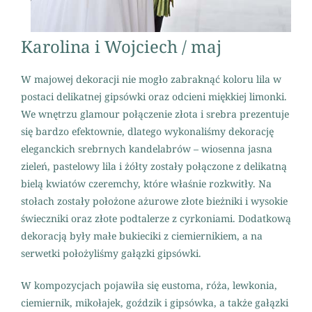
Karolina i Wojciech / maj
W majowej dekoracji nie mogło zabraknąć koloru lila w
postaci delikatnej gipsówki oraz odcieni miękkiej limonki.
We wnętrzu glamour połączenie złota i srebra prezentuje
się bardzo efektownie, dlatego wykonaliśmy dekorację
eleganckich srebrnych kandelabrów – wiosenna jasna
zieleń, pastelowy lila i żółty zostały połączone z delikatną
bielą kwiatów czeremchy, które właśnie rozkwitły. Na
stołach zostały położone ażurowe złote bieżniki i wysokie
świeczniki oraz złote podtalerze z cyrkoniami. Dodatkową
dekoracją były małe bukieciki z ciemiernikiem, a na
serwetki położyliśmy gałązki gipsówki.
W kompozycjach pojawiła się eustoma, róża, lewkonia,
ciemiernik, mikołajek, goździk i gipsówka, a także gałązki