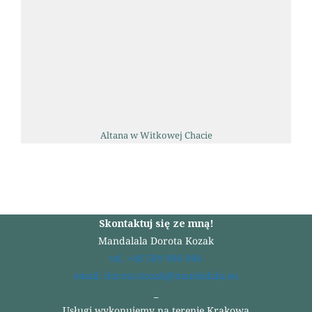
Altana w Witkowej Chacie
Skontaktuj się ze mną!
Mandalala Dorota Kozak
tel. +48 509 906 984
email: dorota.kozak@mandalala.eu
_
Usługi wykonujemy na terenie Krakowa