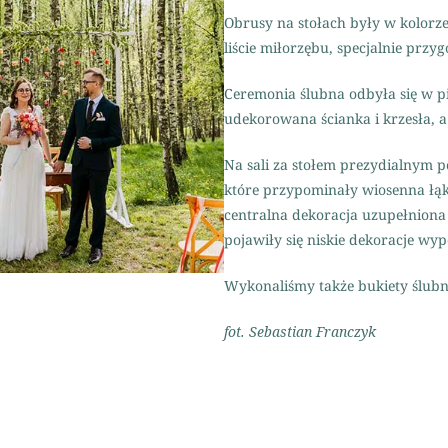
Obrusy na stołach były w kolorze
liście miłorzębu, specjalnie prz
Ceremonia ślubna odbyła się w pi
udekorowana ścianka i krzesła, a 
Na sali za stołem prezydialnym p
które przypominały wiosenna łąk
centralna dekoracja uzupełniona 
pojawiły się niskie dekoracje w
Wykonaliśmy także bukiety ślubne
fot. Sebastian Franczyk