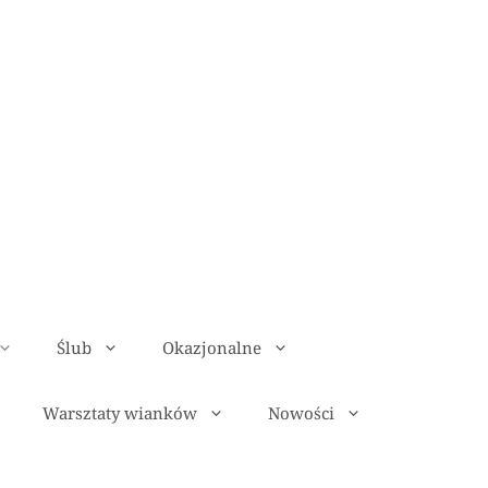
Ślub
Okazjonalne
Warsztaty wianków
Nowości