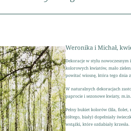
Weronika i Michał, kwi
Dekoracje w stylu nowoczesnym i
kolorowych kwiatów, mało zieleni
powitać wiosnę, która tego dnia 
W naturalnych dekoracjach zastos
paprocie i sezonowe kwiaty, m.in.
Pełny bukiet kolorów (lila, fiole
żółtego, biały) dopełniały świecz
wstążki, które ozdabiały krzesła.